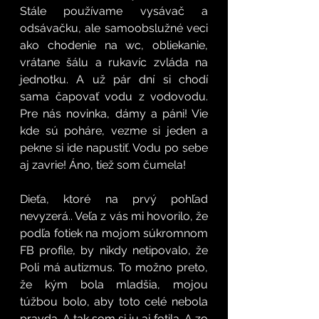
Stále používame vysávač a 
odsávačku, ale samoobslužné veci 
ako chodenie na wc, obliekanie, 
vrátane šálu a rukavíc zvláda na 
jednotku. A už pár dní si chodí 
sama čapovať vodu z vodovodu. 
Pre nás novinka, dámy a páni! Vie 
kde sú poháre, vezme si jeden a 
pekne si ide napustiť. Vodu po sebe 
aj zavrie! Áno, tiež som čumela!
Dieťa, ktoré na prvý pohľad 
nevyzerá.. Veľa z vás mi hovorilo, že 
podľa fotiek na mojom súkromnom 
FB profile, by nikdy netipovalo, že 
Poli má autizmus. To možno preto, 
že kým bola mladšia, mojou 
túžbou bolo, aby toto celé nebola 
pravda. A tak som si ju aj fotila. A zo 