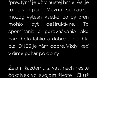
“predtým” je už v hustej hmle. Asi je 
to tak lepšie. Možno si naozaj 
mozog vytesní všetko, čo by preň 
mohlo byt deštruktívne. To 
spomínanie a porovnávanie, ako 
nám bolo ľahko a dobre a bla bla 
bla. DNES je nám dobre. Vždy, keď 
vidíme pohár poloplný. 
Želám každému z vás, nech riešite 
čokoľvek vo svojom živote... Či už 
máte deti, alebo ešte nie, či máte 
lásku, alebo sa práve na vás nejaká 
chystá.. Či ste zdraví alebo by to 
mohlo byť aj lepšie.. Či máte choré 
dieťa alebo ste vyhrali jackpot a nič 
vážne mu nie je.. Majte krásne 
Vianoce! A nielen počas nich, ale aj 
celý nasledujúci rok sa vedome 