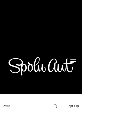
Ďakujeme za vašu podporu na
transparentnom účte Spolu AUT: IBAN
SK86
0900 0000 0051 5569
8805
Spolu AUT
Sign Up
Post