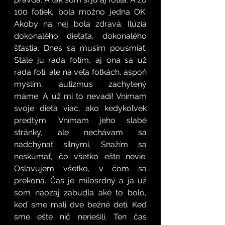
100 fotiek, bola možno jedna OK. 
Akoby na nej bola zdravá. Ilúzia 
dokonalého dieťaťa, dokonalého 
šťastia. Dnes sa musím pousmiať. 
Stále ju rada fotím, aj ona sa už 
rada fotí, ale na veľa fotkách, aspoň 
myslím, autizmus zachytený 
máme. A už mi to nevadí! Vnímam 
svoje dieťa viac, ako kedykoľvek 
predtým. Vnímam jeho slabé 
stránky, ale nechávam sa 
nadchýnať silnými. Snažím sa 
neskúmať, čo všetko ešte nevie. 
Oslavujem všetko, v čom sa 
prekoná. Čas je milosrdný a ja už 
som naozaj zabudla aké to bolo, 
keď sme mali dve bežné deti. Keď 
sme ešte nič neriešili. Ten čas 