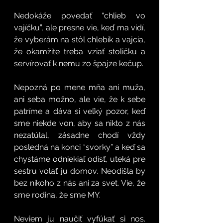
Nedokáže povedať “chlieb vo 
vajíčku”, ale presne vie, keď ma vidí, 
že vyberám na stôl chlebík a vajcia, 
že okamžite treba vziať stoličku a 
servírovať k nemu zo špajze kečup. 
Nepozná po mene mňa ani muža, 
ani seba možno, ale vie, že k sebe 
patríme a dáva si veľký pozor, keď 
sme niekde von, aby sa nikto z nás 
nezatúlal, zásadne chodí vždy 
posledná na konci “svorky” a keď sa 
chystáme odniekiaľ odísť, uteká pre 
sestru volať ju domov. Neodišla by 
bez nikoho z nás ani za svet. Vie, že 
sme rodina, že sme MY. 
Neviem ju naučiť vyfúkať si nos. 