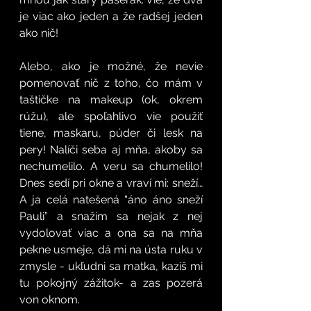
je viac ako jeden a že radšej jeden 
ako nič! 
Alebo, ako je možné, že nevie 
pomenovať nič z toho, čo mám v 
taštičke na makeup (ok, okrem 
rúžu), ale spoľahlivo vie použiť 
tiene, maskaru, púder či lesk na 
pery! Nalíči seba aj mňa, akoby sa 
nechumelilo. A veru sa chumelilo! 
Dnes sedí pri okne a vraví mi: sneží… 
A ja celá natešená “áno áno sneží 
Pauli” a snažím sa nejak z nej 
vydolovať viac a ona sa na mňa 
pekne usmeje, dá mi na ústa ruku v 
zmysle - ukľudni sa matka, kazíš mi 
tu pokojný zážitok- a zas pozerá 
von oknom. 