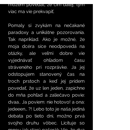
môžem povedať, že čím ďalej, tým 
viac ma vie prekvapiť. 
Pomaly si zvykám na nečakané 
paradoxy a unikátne pozorovania. 
Tak napríklad. Ako je možné, že 
moja dcéra síce neodpovedá na 
otázky, ale veľmi dobre vie 
vyjednávať ohľadom času 
stráveného pri rozprávke. Ja jej 
odstopujem stanovený čas na 
troch prstoch a keď jej prídem 
povedať, že uz len jeden, zapichne 
do mňa pohľad a zaliečavo povie: 
dvaa.. Ja poviem: nie hotovo! a ona: 
jedeeen… ?! Lebo toto je naša jediná 
debata po tieto dni, možno prvá 
svojho druhu vôbec. Licituje so 
mnou jak starý pašerák. Vie, že dva 