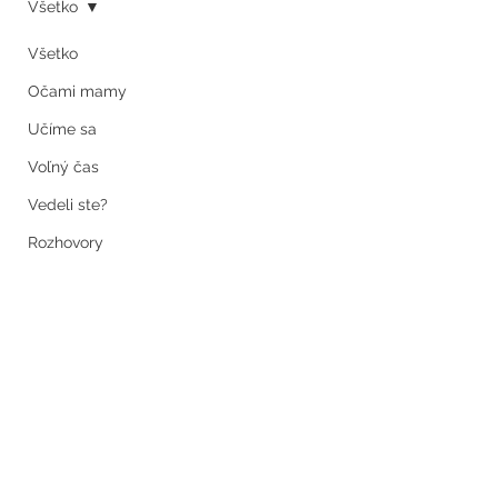
Všetko
Dec 20, 2018
3 min read
Všetko
O odsávačke a vďačnosti
Očami mamy
Učíme sa
Voľný čas
Vedeli ste?
Rozhovory
Ten autizmus, to je vám veľmi 
zaujímavá diagnóza. Bez ohľadu na 
moju osobnú zaangažovanosť, a 
vlastne možno práve vďaka nej, 