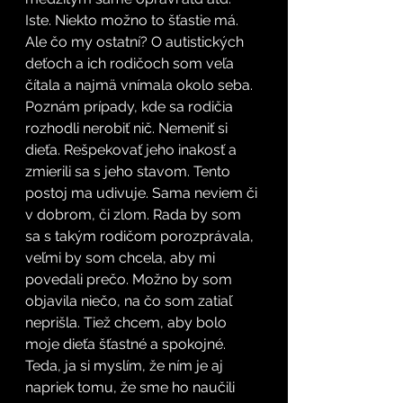
Iste. Niekto možno to šťastie má. 
Ale čo my ostatní? O autistických 
deťoch a ich rodičoch som veľa 
čítala a najmä vnímala okolo seba. 
Poznám prípady, kde sa rodičia 
rozhodli nerobiť nič. Nemeniť si 
dieťa. Rešpekovať jeho inakosť a 
zmierili sa s jeho stavom. Tento 
postoj ma udivuje. Sama neviem či 
v dobrom, či zlom. Rada by som 
sa s takým rodičom porozprávala, 
veľmi by som chcela, aby mi 
povedali prečo. Možno by som 
objavila niečo, na čo som zatiaľ 
neprišla. Tiež chcem, aby bolo 
moje dieťa šťastné a spokojné. 
Teda, ja si myslím, že ním je aj 
napriek tomu, že sme ho naučili 