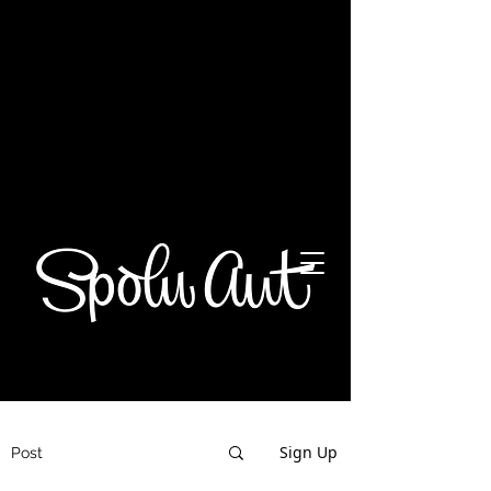
Ďakujeme za vašu podporu na
transparentnom účte Spolu AUT: IBAN
SK86
0900 0000 0051 5569
8805
Spolu AUT
Sign Up
Post