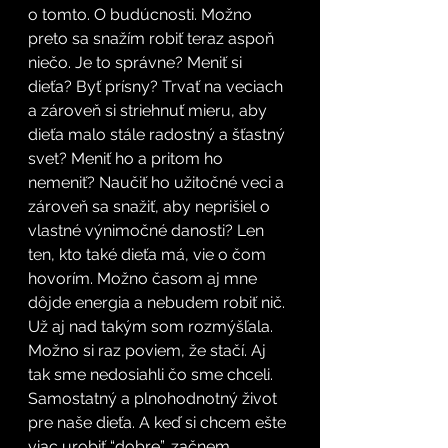
o tomto. O budúcnosti. Možno 
preto sa snažím robiť teraz aspoň 
niečo. Je to správne? Meniť si 
dieťa? Byť prísny? Trvať na veciach 
a zároveň si striehnuť mieru, aby 
dieťa malo stále radostný a šťastný 
svet? Meniť ho a pritom ho 
nemeniť? Naučiť ho užitočné veci a 
zároveň sa snažiť, aby neprišiel o 
vlastné výnimočné danosti? Len 
ten, kto také dieťa má, vie o čom 
hovorím. Možno časom aj mne 
dôjde energia a nebudem robiť nič. 
Už aj nad takým som rozmýšľala. 
Možno si raz poviem, že stačí. Aj 
tak sme nedosiahli čo sme chceli. 
Samostatný a plnohodnotný život 
pre naše dieťa. A keď si chcem ešte 
viac urobiť “dobre”, začnem 