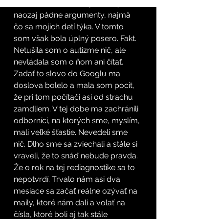
neveriaci Tomáš, ale potrebujem 
naozaj pádne argumenty, najmä 
čo sa mojich detí týka. V tomto 
som však bola úplný posero. Fakt. 
Netušila som o autizme nič, ale 
nevládala som o ňom ani čítať. 
Zadať to slovo do Googlu ma 
doslova bolelo a mala som pocit, 
že pri tom počítači asi od strachu 
zamdliem. V tej dobe ma zachránili 
odborníci, na ktorých sme, myslím, 
mali veľké šťastie. Nevedeli sme 
nič. Dlho sme sa zviechali a stále si 
vraveli, že to snáď nebude pravda. 
Že o rok na tej rediagnostike sa to 
nepotvrdí. Trvalo nám asi dva 
mesiace sa začať reálne ozývať na 
maily, ktoré nám dali a volať na 
čísla, ktoré boli aj tak stále 