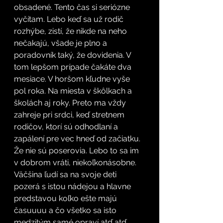
obsadené. Tento čas si seriózne 
vyčítam. Lebo keď sa už rodič 
rozhýbe, zistí, že nikde na neho 
nečakajú, všade je plno a 
poradovník taký, že dovidenia. V 
tom lepšom prípade čakáte dva 
mesiace. V horšom kľudne vyše 
pol roka. Na miesta v škôlkach a 
školách aj roky. Preto ma vždy 
zahreje pri srdci, keď stretnem 
rodičov, ktorí sú odhodlaní a 
zapálení pre vec hneď od začiatku. 
Že nie sú poserovia. Lebo to sa im 
v dobrom vráti, niekoľkonásobne. 
Väčšina ľudí sa na svoje deti 
pozerá s istou nádejou a hlavne 
predstavou koľko ešte majú 
časuuuu a čo všetko sa isto 
medzitým samé opraví atď atď. 