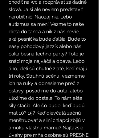
chodiť na wc a rozprávať základné 
slová. Ja si ale neviem predstaviť 
nerobiť nič. Naozaj nie. Lebo 
autizmus sa mení. Vezme to naše 
dieťa do tanca a nik z nás nevie, 
aká pesnička bude ďalšia. Bude to 
easy pohodový jazzík alebo nás 
čaká besná techno párty? Toto je 
snáď moja najväčšia obava. Lebo 
áno, deti sú chutné zlaté, keď majú 
tri roky. Struhnú scénu, vezmeme 
ich na ruky a odnesieme preč z 
oslavy, posadíme do auta, alebo 
uložíme do postele. To nám ešte 
sily stačia. Ale čo bude, keď budú 
mat 10? 15? Keď dievčatá začnú 
menštruovať a silní chlapci zbijú v 
amoku vlastnú mamu? Najťažšie 
úvahy pre mňa osobne sú PRESNE 