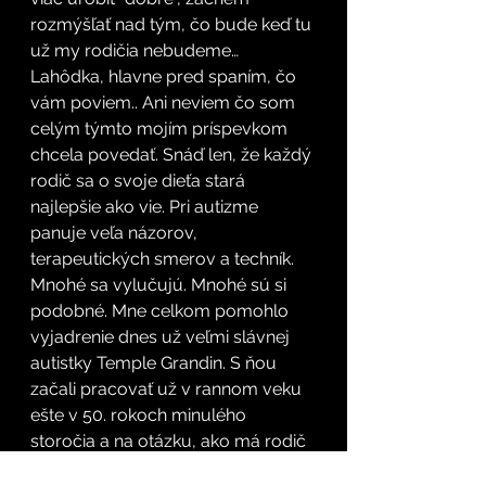
rozmýšľať nad tým, čo bude keď tu 
už my rodičia nebudeme… 
Lahôdka, hlavne pred spaním, čo 
vám poviem.. Ani neviem čo som 
celým týmto mojím príspevkom 
chcela povedať. Snáď len, že každý 
rodič sa o svoje dieťa stará 
najlepšie ako vie. Pri autizme 
panuje veľa názorov, 
terapeutických smerov a techník. 
Mnohé sa vylučujú. Mnohé sú si 
podobné. Mne celkom pomohlo 
vyjadrenie dnes už veľmi slávnej 
autistky Temple Grandin. S ňou 
začali pracovať už v rannom veku 
ešte v 50. rokoch minulého 
storočia a na otázku, ako má rodič 
vedieť, či to robí správne, 